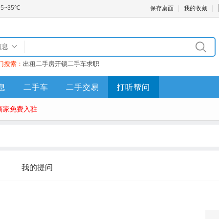
保存桌面
我的收藏
信息
门搜索：
出租
二手房
开锁
二手车
求职
息
二手车
二手交易
打听帮问
商家免费入驻
我的提问