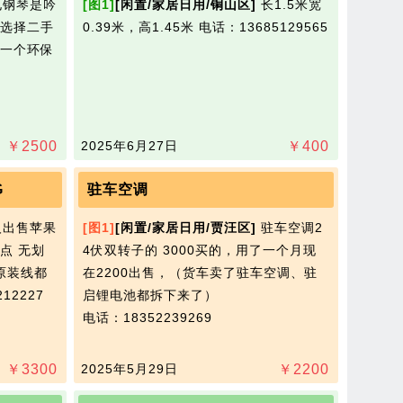
钢琴是吟
[图1]
[闲置/家居日用/铜山区]
长1.5米宽
选择二手
0.39米，高1.45米
电话：13685129565
一个环保
￥
2500
2025年6月27日
￥
400
G
驻车空调
出售苹果
[图1]
[闲置/家居日用/贾汪区]
驻车空调2
一点 无划
4伏双转子的 3000买的，用了一个月现​‌‌
 原装线都
在2200出售，（货车卖了驻车空调、驻
12227
启锂电池都拆下来了）
电话：18352239269
￥
3300
2025年5月29日
￥
2200