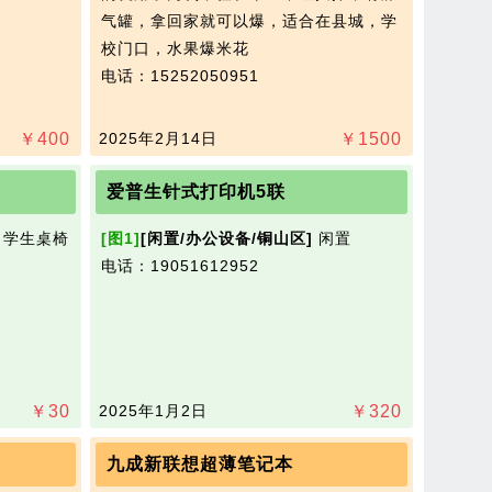
气罐，拿回家就可以爆，适合在县城，学
校门口，水果爆米花
电话：15252050951
￥
400
2025年2月14日
￥
1500
爱普生针式打印机5联
学生桌椅
[图1]
[闲置/办公设备/铜山区]
闲置​‌‌
电话：19051612952
￥
30
2025年1月2日
￥
320
九成新联想超薄笔记本