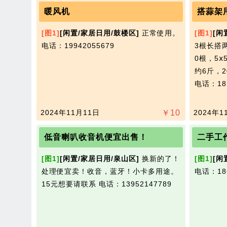
暖风机
搭蒜架
[图1]
[闲置/家居日用/鼓楼区]
正常使用。​‌‌
[图1]
[闲
电话：19942055679
3根长搭两
0根，5
约6斤，
电话：187
2024年11月11日
￥
10
2024年1
低音喇叭收音机便宜出售！
二手工
[图1]
[闲置/家居日用/泉山区]
换新的了！
[图1]
[闲
处理便宜卖！收音，蓝牙！小卡多用途。
电话：186
15​‌‌元想要请联系
电话：13952147789