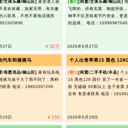
置/文体乐藏/铜山区]
家里老人留
[图1]
[闲置/文体乐藏/铜山区]
电
不喜欢收藏，放家没用，有兴趣
飞牌的，价格实惠，物超所值，
的人联系，不然不要电话骚扰
钢琴不仅意味着节约资金，更是
51503898
的选择。
电话：15996987045
月27日
￥
30
万
2025年6月27日
动汽车和摇摇马
个人出售苹果15 黑色 128
置/母婴用品/铜山区]
家有玩具电
[图1]
[闲置/二手手机/丰县]
个人
摇摇马孩子大了用不到了，两样
15 黑色128 国行 买了一年多
要的联系
电话：19852097295
痕 无磕碰 95新以上 盒子发票
含有 有意者联系
电话：181682
月29日
￥
150
2025年5月29日