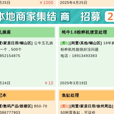
月25日
￥
1000
2025年4月25日
孔插座
牦牛1.8粉粹机便宜处理
置/家居日用/铜山区]
公牛五孔插
[图1]
[闲置/其他/铜山区]
18年
一个，500个
粉粹机性能很好没问题​‌‌
52154875
电话：18913493383
月24日
￥
10
2025年3月19日
记本
鱼缸处理
置/数码产品/鼓楼区]
B50-70​‌‌
[图1]
[闲置/家居日用/徐州周边]
86777903
50闲置鱼缸，可议价