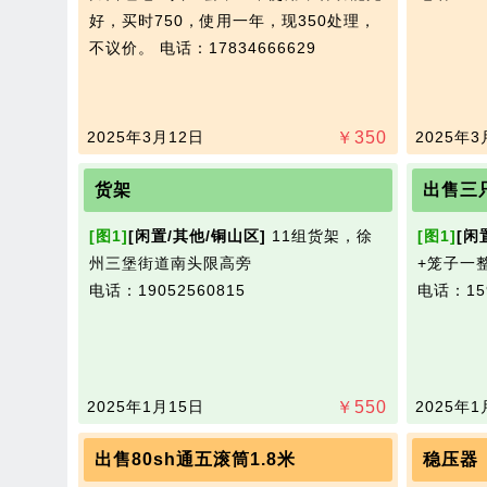
好，买时750，使用一年，现350处理，
不议价。
电话：17834666629
2025年3月12日
￥
350
2025年3
货架
出售三
[图1]
[闲置/其他/铜山区]
11组货架，徐
[图1]
[闲
州三堡街道南头限高旁
+笼子一
电话：19052560815
电话：159
2025年1月15日
￥
550
2025年1
出售80sh通五滚筒1.8米
稳压器