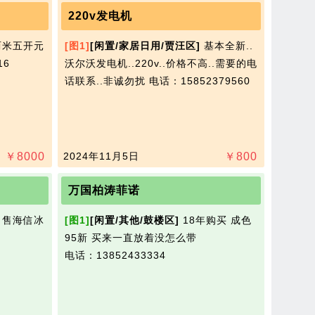
220v发电机
两米五开元
[图1]
[闲置/家居日用/贾汪区]
基本全新..
16
沃尔沃发电机..220v..价格不高.​‌‌.需要的电
话联系..非诚勿扰
电话：15852379560
￥
8000
2024年11月5日
￥
800
万国柏涛菲诺
售海信冰
[图1]
[闲置/其他/鼓楼区]
18年购买 成色
95新 买来一直放着没怎么带​‌‌
电话：13852433334