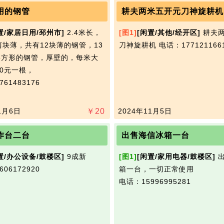
用的钢管
耕夫两米五开元刀神旋耕机
置/家居日用/邳州市]
2.4米长，
[图1]
[闲置/其他/经开区]
耕夫
块薄，共有12块薄的钢管，1​‌‌3
刀神旋耕机
电话：177121166
ⅹ5方形的钢管，厚壁的，每米大
20元一根，
61483176
1月6日
￥
20
2024年11月5日
作台二台
出售海信冰箱一台
置/办公设备/鼓楼区]
9成新​‌‌
[图1]
[闲置/家用电器/鼓楼区]
出
06172920
箱一台，一切正常使用​‌‌
电话：15996995281