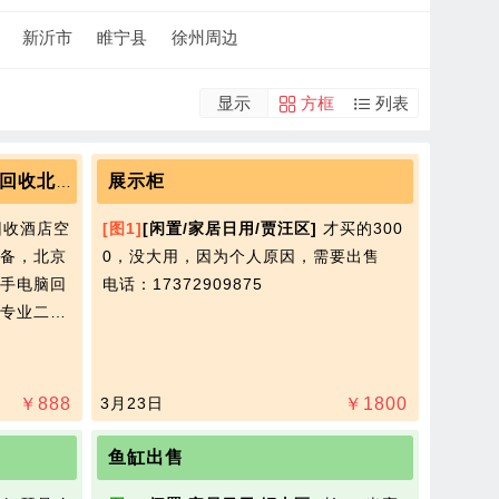
新沂市
睢宁县
徐州周边
显示
方框
列表
展示柜
回收酒店空调宾馆床单被罩回收北京厨房设备
收酒店空
[图1]
[闲置/家居日用/贾汪区]
才买的300
备，北京
0，没大用，因为个人原因，需要出售​‌‌
手电脑回
电话：17372909875
专业二…
￥
888
3月23日
￥
1800
鱼缸出售