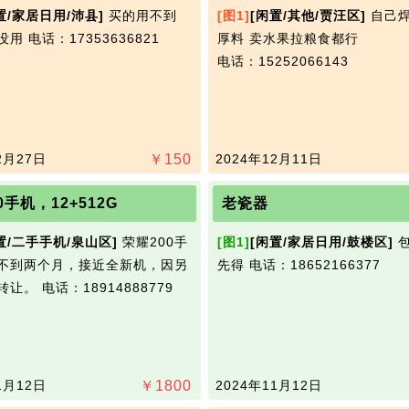
置/家居日用/沛县]
买的用不到
[图1]
[闲置/其他/贾汪区]
自己焊
​‌‌
电话：17353636821
厚料 卖水果拉粮食都行​‌‌
电话：15252066143
2月27日
￥
150
2024年12月11日
0手机，12+512G
老瓷器
置/二手手机/泉山区]
荣耀200手
[图1]
[闲置/家居日用/鼓楼区]
包
不到两个月，接近全新机，因另
先得​‌‌
电话：18652166377
机特转让。
电话：18914888779
1月12日
￥
1800
2024年11月12日