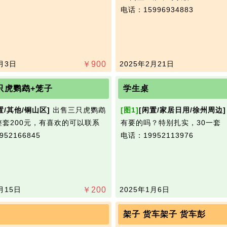
电话：15996934883
月3日
￥
900
2025年2月21日
只虎鹦鹉+笼子
学生桌
置/其他/铜山区]
出售三只虎鹦鹉
[图1]
[闲置/家居日用/徐州周边]
整套200元，有喜欢的可以联系
有要的吗？特别扎实，30一套
52166845
电话：19952113976
月15日
￥
200
2025年1月6日
架子 货车架子 货车彭