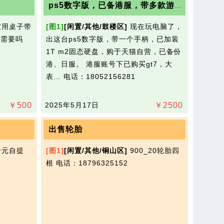
ps5数字版，已备港服，带多款游戏，有发票在保
用桌子带
[图1]
[闲置/其他/鼓楼区]
现在玩电脑了，
有需要吗
出这台ps5数字版，带一个手柄，已加装
1T m2固态硬盘，购于天猫自营，已备份
港、日服。 港服账号下已购买gt7，大
表…
电话：18052156281
￥
500
2025年5月17日
￥
2500
出售轮胎
元自提
[图1]
[闲置/其他/铜山区]
900_20轮胎四
根​‌‌
电话：18796325152