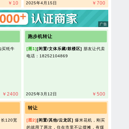
￥
10
2025年4月15日
￥
700
跑步机转让
购买牦牛
[图1]
[闲置/文体乐藏/鼓楼区]
朋友让代卖
电话：18252104869
￥
2400
2025年3月12日
￥
500
转让
长120宽
[图2]
[闲置/其他/云龙区]
爆米花机，刚买
的就用了两次，住在市里不让摆摊，有煤