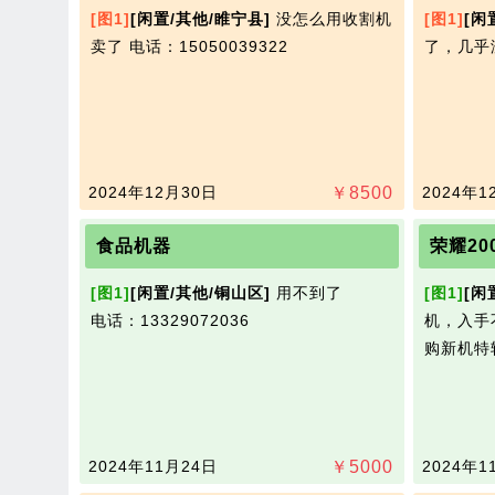
[图1]
[闲置/其他/睢宁县]
没怎么用收割机
[图1]
[闲
卖了
电话：15050039322
了，几乎没用
2024年12月30日
￥
8500
2024年1
食品机器
荣耀20
[图1]
[闲置/其他/铜山区]
用不到了​‌‌
[图1]
[闲
电话：13329072036
机，入手
购​‌‌新
2024年11月24日
￥
5000
2024年1