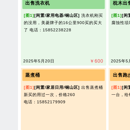
出售洗衣机
枕木出
[图1]
[闲置/家用电器/铜山区]
洗衣机刚买
[图1]
[闲
的没用，美菱牌子的16公里900买的买大
腐蚀性埙坏​
了
电话：15852238228
2025年5月20日
￥
600
2025年5
蒸煮桶
出售跑
[图1]
[闲置/家居日用/铜山区]
出售蒸煮桶
[图1]
[闲
新买的用过一次，价格260
一台，给
电话：15852179909