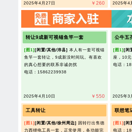
2025年4月27日
￥
260
2025年4
转让9成新可视锚鱼竿一套
公牛五
[图1]
[闲置/其他/沛县]
本人有一套可视锚
[图1]
[闲
鱼竿一套转让，9成新没时间玩。有喜欢
座，10元
的真心想要的联系非诚勿扰
电话：189
电话：15862239938
2025年4月10日
￥
550
2025年3
工具转让
联想笔
[图1]
[闲置/其他/徐州周边]
因转行出售德
[图1]
[闲
力西锂电工具一套，正常使用，各功能完
电话：180