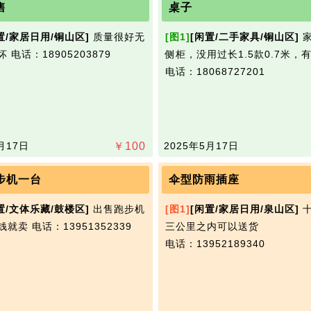
售
桌子
置/家居日用/铜山区]
质量很好无
[图1]
[闲置/二手家具/铜山区]
家
‌‌
电话：18905203879
侧柜，没用过长1.5款0.7米，
电话：18068727201
月17日
￥
100
2025年5月17日
步机一台
伞型防雨插座
置/文体乐藏/鼓楼区]
出售跑步机
[图1]
[闲置/家居日用/泉山区]
十
钱就卖
电话：13951352339
三公里之内可以送货
电话：13952189340