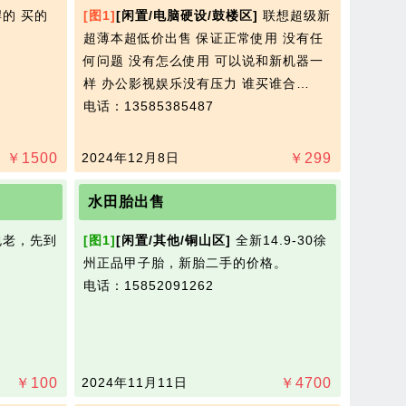
的 买的
[图1]
[闲置/电脑硬设/鼓楼区]
联想超级新
超薄本超低价出售 保证正常使用 没有任​‌‌
何问题 没有怎么使用 可以说和新机器一
样 办公影视娱乐没有压力 谁买谁合…
电话：13585385487
￥
1500
2024年12月8日
￥
299
水田胎出售
老，先到
[图1]
[闲置/其他/铜山区]
全新14.9-30徐
州正品甲子胎，新胎二手的价格。​‌‌
电话：15852091262
￥
100
2024年11月11日
￥
4700