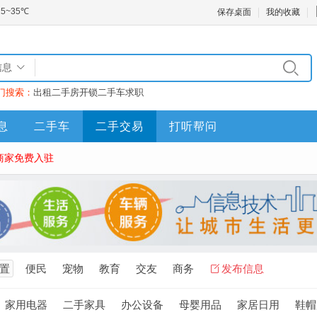
保存桌面
我的收藏
信息
门搜索：
出租
二手房
开锁
二手车
求职
息
二手车
二手交易
打听帮问
商家免费入驻
置
便民
宠物
教育
交友
商务
发布信息
家用电器
二手家具
办公设备
母婴用品
家居日用
鞋帽