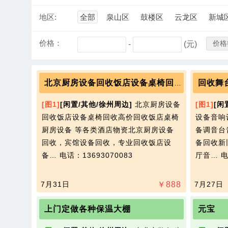
地区:
全部
泉山区
鼓楼区
云龙区
新城
价格：
价格
-
(元)
回收舞
北京厨房设备回收饭店设备桌椅回收二手空调回收
[图1]
[闲置/其他/徐州周边]
北京厨房设备
[图1]
[闲
回收饭店设备桌椅回收高价回收饭店桌椅
设备音响
厨房设备 等各类酒店物资北京厨房设备
备调音台
回收，宾馆设备回收，专业回收饭店设
备回收新
备…
电话：13693070083
厅音…
电
7月31日
￥
888
7月27日
上门定做各种保温大棚
元宝