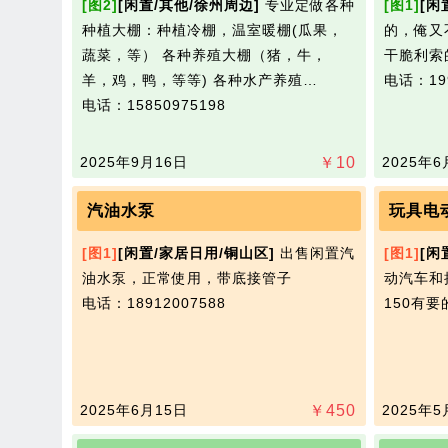
[图2]
[闲置/其他/徐州周边]
专业定做各种
[图1]
[闲
种植大棚：种植冷棚，温室暖棚(瓜果，
的，俺又
蔬菜，等） 各种养殖大棚（猪，牛，
干脆利索
羊，鸡，鸭，等等) 各种水产养殖…
电话：199
电话：15850975198
2025年9月16日
￥
10
2025年6
汽油水泵
玩具电
[图1]
[闲置/家居日用/铜山区]
出售闲置汽
[图1]
[闲
油水泵，正常使用，带底接管子
动汽车和
电话：18912007588
150有
2025年6月15日
￥
450
2025年5