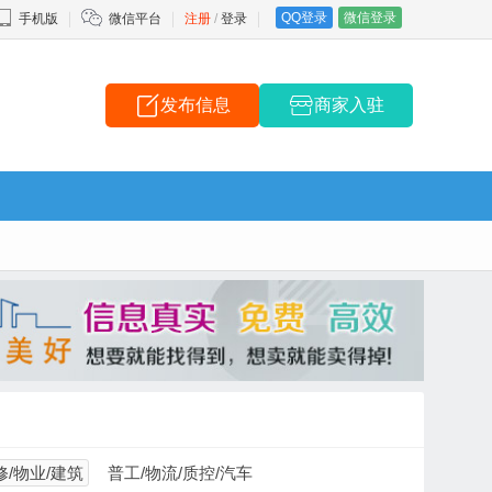
QQ登录
微信登录
手机版
微信平台
注册
/
登录
发布信息
商家入驻
修/物业/建筑
普工/物流/质控/汽车