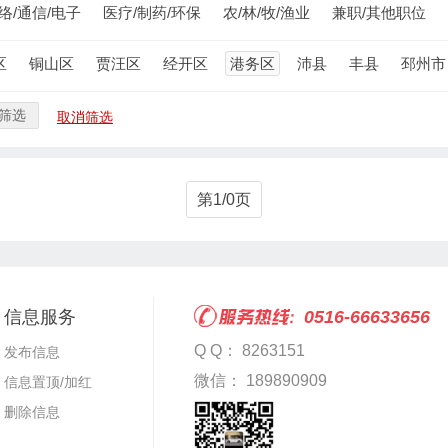
络/通信/电子
医疗/制药/环保
农/林/牧/渔业
兼职/其他职位
区
铜山区
贾汪区
经开区
港务区
沛县
丰县
邳州市
筛选
取消筛选
第1/0页
信息服务
0516-66633656
Q Q： 8263151
发布信息
微信： 189890909
信息置顶/加红
删除信息