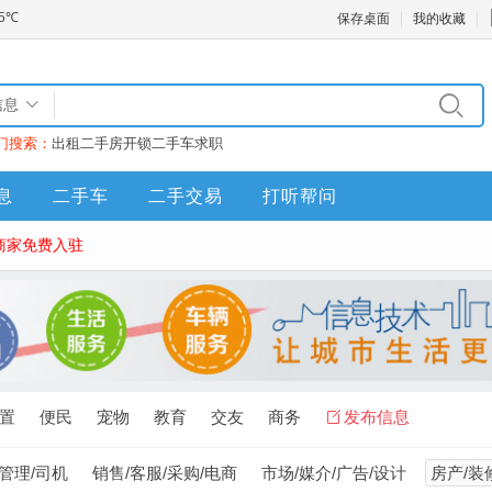
保存桌面
我的收藏
信息
门搜索：
出租
二手房
开锁
二手车
求职
息
二手车
二手交易
打听帮问
商家免费入驻
置
便民
宠物
教育
交友
商务
发布信息
/管理/司机
销售/客服/采购/电商
市场/媒介/广告/设计
房产/装